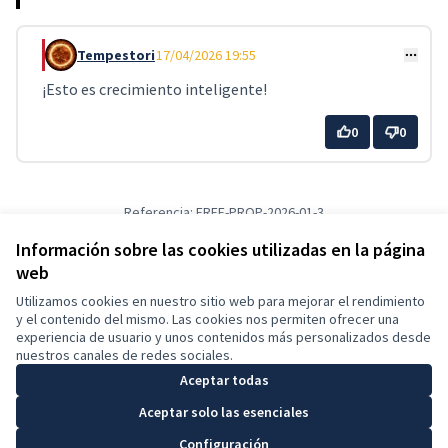
Tempestori
17/04/2026 19:55
Comentario 29
¡Esto es crecimiento inteligente!
0
0
Referencia: FREE-PROP-2026-01-3
Versión 1
(de 1)
ver otras versiones
Información sobre las cookies utilizadas en la página
Verificar huella digital
web
Utilizamos cookies en nuestro sitio web para mejorar el rendimiento
Términos y condiciones de uso
y el contenido del mismo. Las cookies nos permiten ofrecer una
Configuración de cookies
experiencia de usuario y unos contenidos más personalizados desde
Español
nuestros canales de redes sociales.
Choose language
Elegir el idioma
Aceptar todas
Aceptar solo las esenciales
Con licenci
(Enlace exte
Configuración