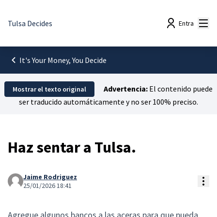
Menú
Tulsa Decides
Entra
It's Your Money, You Decide
Advertencia:
El contenido puede
Mostrar el texto original
ser traducido automáticamente y no ser 100% preciso.
Haz sentar a Tulsa.
Jaime Rodriguez
Con
25/01/2026 18:41
Agregue algunos bancos a las aceras para que pueda