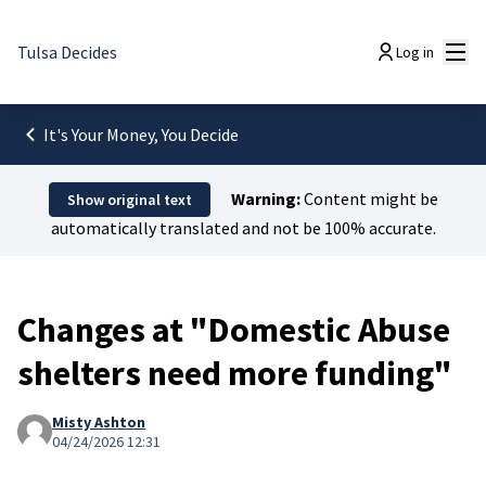
Mai
Tulsa Decides
Log in
It's Your Money, You Decide
Warning:
Content might be
Show original text
automatically translated and not be 100% accurate.
Changes at "Domestic Abuse
shelters need more funding"
Misty Ashton
04/24/2026 12:31